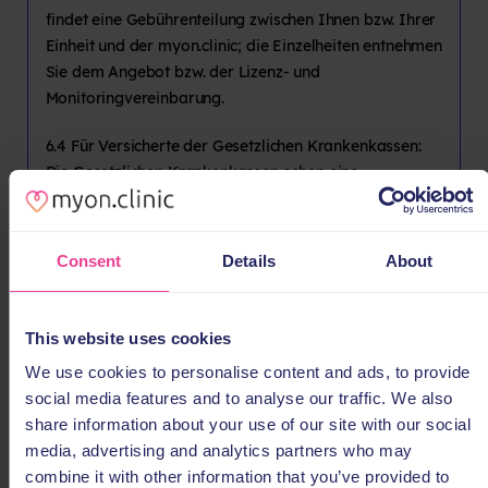
findet eine Gebührenteilung zwischen Ihnen bzw. Ihrer
Einheit und der myon.clinic; die Einzelheiten entnehmen
Sie dem Angebot bzw. der Lizenz- und
Monitoringvereinbarung.
6.4 Für Versicherte der Gesetzlichen Krankenkassen:
Die Gesetzlichen Krankenkassen sehen eine
Leistungsübernahme für die in der myon.clinic
erbrachten Leistungen innerhalb der Regelversorgung
bislang nicht vor. Ausnahmen hiervon können
Consent
Details
About
außerbudgetäre Vereinbarungen zwischen
Leistungserbringern des Gesundheitswesens und den
Gesetzlichen Krankenkassen darstellen. Ob der von
This website uses cookies
Ihnen genutzte Pathway Teil einer solchen
We use cookies to personalise content and ads, to provide
außerbudgetären Vereinbarung oder eine Individuelle
social media features and to analyse our traffic. We also
Gesundheitsleistung (IGeL) ist, entnehmen Sie bitte der
share information about your use of our site with our social
Lizenz- und Monitoringvereinbarung.
media, advertising and analytics partners who may
combine it with other information that you’ve provided to
7. Vertragsbeendigung