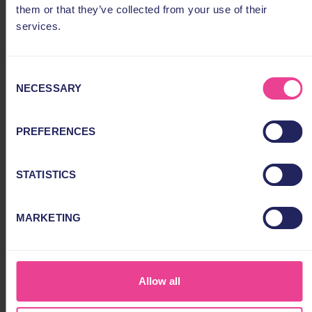
them or that they’ve collected from your use of their
7.1 Die Kündigung des Vertrags hat in Textform, mit
services.
einer digitalen Unterschrift oder in Schriftform mit
Frist von drei Monaten zum Monatsende zu erfolgen,
vorbehaltlich abweichender Vereinbarungen.
Consent
NECESSARY
Selection
7.2 Abweichende Vereinbarungen zu
Mindestvertragslaufzeit und Kündigungsfrist
PREFERENCES
entnehmen Sie der Lizenz- und
Monitoringvereinbarung. Unberührt hiervon bleibt das
Sonderkündigungsrecht.
STATISTICS
7.3 Die Kündigungsfristen der Oncare GmbH in Bezug
auf die Zurverfügungstellung der myoncare Plattform
MARKETING
entnehmen Sie den AGBs der Oncare GmbH.
7.4 Sonderkündigungsrecht:
Allow all
Wir behalten uns das Recht vor, das Zugriffsrecht auf
die myon.clinic Inhalte und Leistungen ohne vorherige