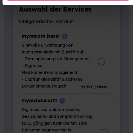
Auswahl der Services
Obligatorischer Service*
myoncare basic
Sinnvolle Erweiterung von
myon.essentials mit Zugriff auf:
- Terminplanung und Management
- Digitales
Medikamentenmanagement
- Chatfunktionalität & sicheren
Dokumentenaustausch
99,99 € / Monat
myon.hausarzt
Digitales und automatisiertes
Gesundheits- und Symptomtracking
zu 25 gängigen Krankheiten. Ihre
Patienten beantworten in