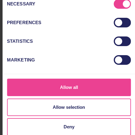
NECESSARY
Selection
PREFERENCES
STATISTICS
MARKETING
Allow all
Allow selection
1
2
3
4
5
6
Deny